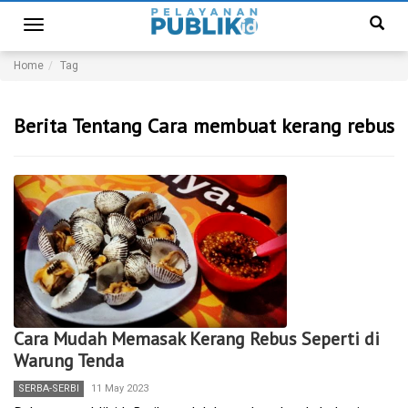
Toggle
navigation
Home
Tag
Berita Tentang Cara membuat kerang rebus
Cara Mudah Memasak Kerang Rebus Seperti di
Warung Tenda
SERBA-SERBI
11 May 2023