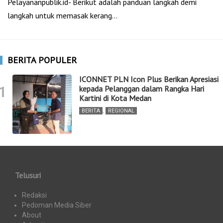
Pelayananpublik.id- Berikut adalah panduan langkah demi
langkah untuk memasak kerang…
BERITA POPULER
ICONNET PLN Icon Plus Berikan Apresiasi
1
kepada Pelanggan dalam Rangka Hari
Kartini di Kota Medan
BERITA
,
REGIONAL
Telusuri
Redaksi
Pedoman Media Siber
About