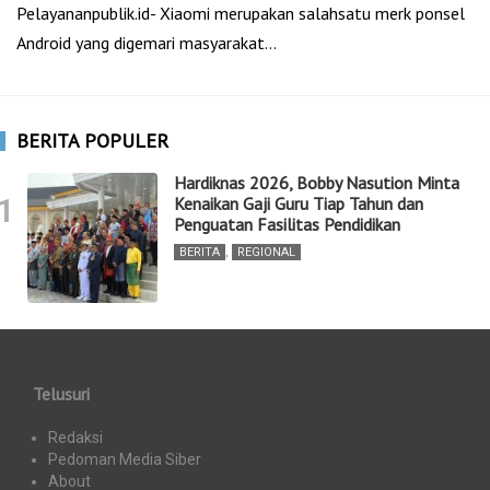
Pelayananpublik.id- Xiaomi merupakan salahsatu merk ponsel
Android yang digemari masyarakat…
BERITA POPULER
Hardiknas 2026, Bobby Nasution Minta
1
Kenaikan Gaji Guru Tiap Tahun dan
Penguatan Fasilitas Pendidikan
BERITA
,
REGIONAL
Telusuri
Redaksi
Pedoman Media Siber
About