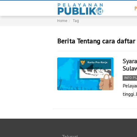
P
Home
Tag
Berita Tentang cara daftar
Syara
Sulaw
INFO P
Pelaya
tinggi
Telusuri