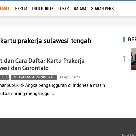
EMILU
BERITA
INFO PUBLIK
LOKER
RAGAM
SIARAN PERS
BE
 kartu prakerja sulawesi tengah
1
t dan Cara Daftar Kartu Prakerja
esi dan Gorontalo
UBLIK
,
PELAYANAN ADMINISTRASI
14 April 2020
nanpublik.id- Angka pengangguran di Indonesia masih
. Jutaan orang menganggur…
Ikuti k