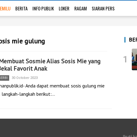
EMILU
BERITA
INFO PUBLIK
LOKER
RAGAM
SIARAN PERS
BE
osis mie gulung
1
Membuat Sosmie Alias Sosis Mie yang
Bekal Favorit Anak
SERBI
30 October 2023
nanpublik.id- Anda dapat membuat sosis gulung mie
 langkah-langkah berikut:…
Ikuti k