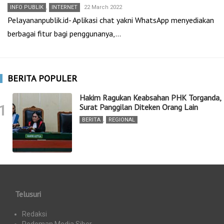
INFO PUBLIK
,
INTERNET
22 March 2022
Pelayananpublik.id- Aplikasi chat yakni WhatsApp menyediakan
berbagai fitur bagi penggunanya,…
BERITA POPULER
Hakim Ragukan Keabsahan PHK Torganda,
1
Surat Panggilan Diteken Orang Lain
BERITA
,
REGIONAL
Telusuri
Redaksi