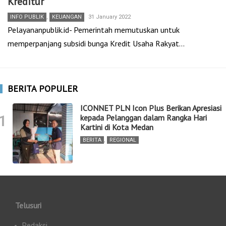
Kreditur
INFO PUBLIK
,
KEUANGAN
31 January 2022
Pelayananpublik.id- Pemerintah memutuskan untuk
memperpanjang subsidi bunga Kredit Usaha Rakyat…
BERITA POPULER
ICONNET PLN Icon Plus Berikan Apresiasi
1
kepada Pelanggan dalam Rangka Hari
Kartini di Kota Medan
BERITA
,
REGIONAL
Telusuri
Redaksi