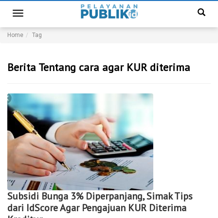
Toggle
navigation
Home
Tag
Berita Tentang cara agar KUR diterima
Subsidi Bunga 3% Diperpanjang, Simak Tips
dari IdScore Agar Pengajuan KUR Diterima