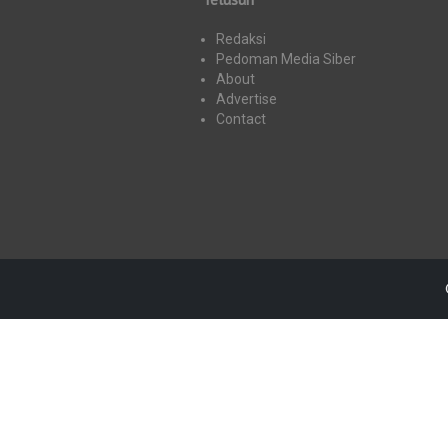
Redaksi
Pedoman Media Siber
About
Advertise
Contact