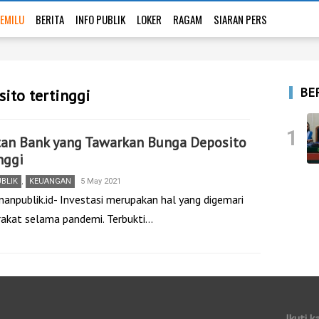
EMILU
BERITA
INFO PUBLIK
LOKER
RAGAM
SIARAN PERS
BE
ito tertinggi
1
tan Bank yang Tawarkan Bunga Deposito
nggi
UBLIK
,
KEUANGAN
5 May 2021
nanpublik.id- Investasi merupakan hal yang digemari
akat selama pandemi. Terbukti…
Ikuti k