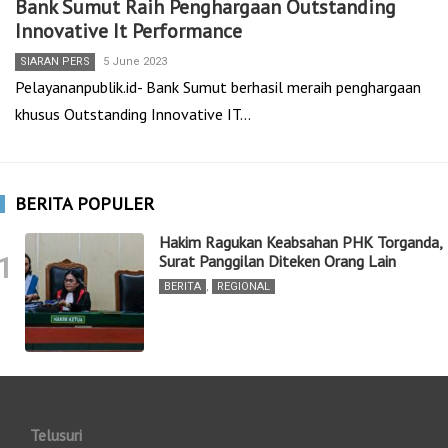
Bank Sumut Raih Penghargaan Outstanding
Innovative It Performance
SIARAN PERS
5 June 2023
Pelayananpublik.id- Bank Sumut berhasil meraih penghargaan
khusus Outstanding Innovative IT…
BERITA POPULER
Hakim Ragukan Keabsahan PHK Torganda,
1
Surat Panggilan Diteken Orang Lain
BERITA
,
REGIONAL
Telusuri