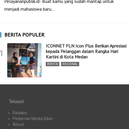
Pelayananpublik.id- Buat kamu yang sudah mantap untuk
menjadi mahasiswa baru…
BERITA POPULER
ICONNET PLN Icon Plus Berikan Apresiasi
1
kepada Pelanggan dalam Rangka Hari
Kartini di Kota Medan
BERITA
,
REGIONAL
Telusuri
Redaksi
Pedoman Media Siber
About