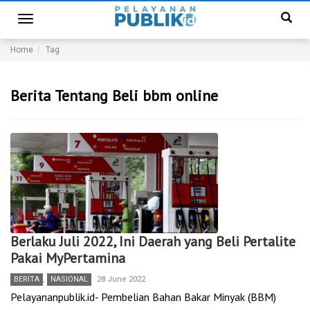
Toggle
navigation
Home
Tag
Berita Tentang Beli bbm online
Berlaku Juli 2022, Ini Daerah yang Beli Pertalite
Pakai MyPertamina
BERITA
,
NASIONAL
28 June 2022
Pelayananpublik.id- Pembelian Bahan Bakar Minyak (BBM)