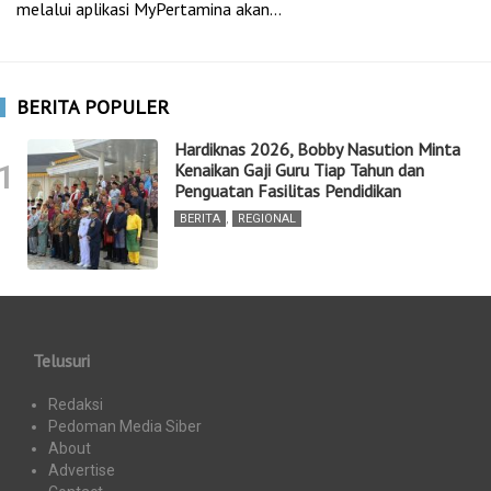
melalui aplikasi MyPertamina akan…
BERITA POPULER
Hardiknas 2026, Bobby Nasution Minta
1
Kenaikan Gaji Guru Tiap Tahun dan
Penguatan Fasilitas Pendidikan
BERITA
,
REGIONAL
Telusuri
Redaksi
Pedoman Media Siber
About
Advertise