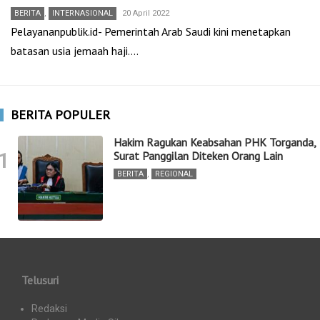
BERITA
,
INTERNASIONAL
20 April 2022
Pelayananpublik.id- Pemerintah Arab Saudi kini menetapkan
batasan usia jemaah haji.…
BERITA POPULER
Hakim Ragukan Keabsahan PHK Torganda,
1
Surat Panggilan Diteken Orang Lain
BERITA
,
REGIONAL
Telusuri
Redaksi