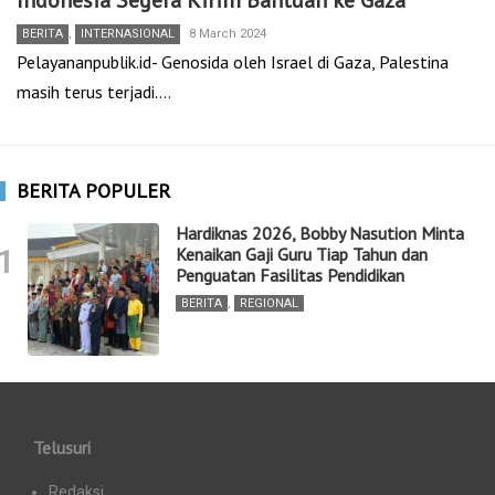
Indonesia Segera Kirim Bantuan ke Gaza
BERITA
,
INTERNASIONAL
8 March 2024
Pelayananpublik.id- Genosida oleh Israel di Gaza, Palestina
masih terus terjadi.…
BERITA POPULER
Hardiknas 2026, Bobby Nasution Minta
1
Kenaikan Gaji Guru Tiap Tahun dan
Penguatan Fasilitas Pendidikan
BERITA
,
REGIONAL
Telusuri
Redaksi