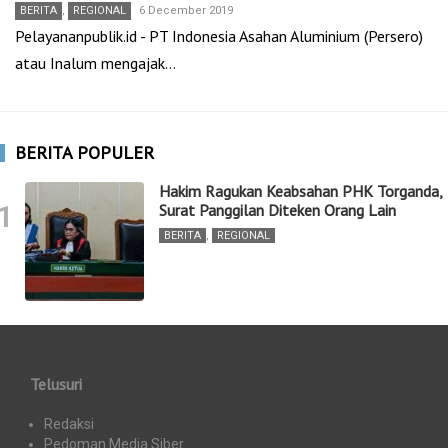
BERITA
,
REGIONAL
6 December 2019
Pelayananpublik.id - PT Indonesia Asahan Aluminium (Persero)
atau Inalum mengajak…
BERITA POPULER
Hakim Ragukan Keabsahan PHK Torganda,
1
Surat Panggilan Diteken Orang Lain
BERITA
,
REGIONAL
Telusuri
Redaksi
Pedoman Media Siber