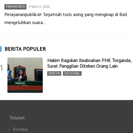
PARIWISATA
4 March 2023
Pelayananpublik.id- Sejumlah turis asing yang menginap di Bali
mengeluhkan suara…
BERITA POPULER
Hakim Ragukan Keabsahan PHK Torganda,
1
Surat Panggilan Diteken Orang Lain
BERITA
,
REGIONAL
Telusuri
Redaksi