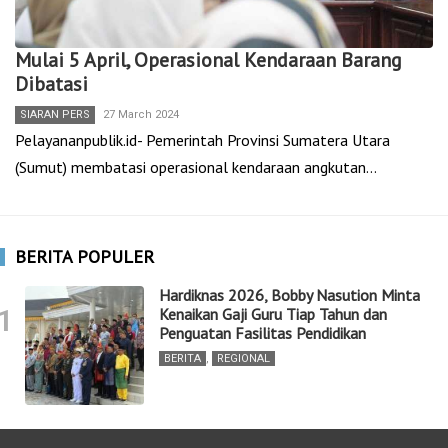
Mulai 5 April, Operasional Kendaraan Barang
Dibatasi
SIARAN PERS
27 March 2024
Pelayananpublik.id- Pemerintah Provinsi Sumatera Utara
(Sumut) membatasi operasional kendaraan angkutan…
BERITA POPULER
Hardiknas 2026, Bobby Nasution Minta
1
Kenaikan Gaji Guru Tiap Tahun dan
Penguatan Fasilitas Pendidikan
BERITA
,
REGIONAL