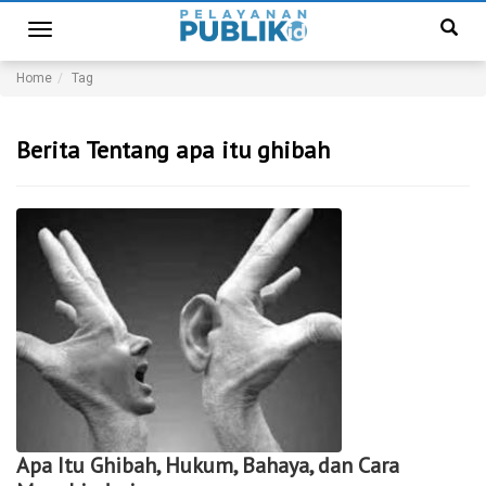
Toggle
navigation
Home
Tag
Berita Tentang apa itu ghibah
Apa Itu Ghibah, Hukum, Bahaya, dan Cara