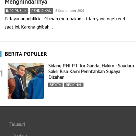
Menghindarinya
INFO PUBLIK
,
PENDIDIKAN
6 September 2021
Pelayananpublik.id- Ghibah merupakan istilah yang ngetrend
saat ini. Karena ghibah…
BERITA POPULER
Sidang PHI PT Tor Ganda, Hakim : Saudara
1
Saksi Bisa Kami Perintahkan Supaya
Ditahan
BERITA
,
REGIONAL
Telusuri