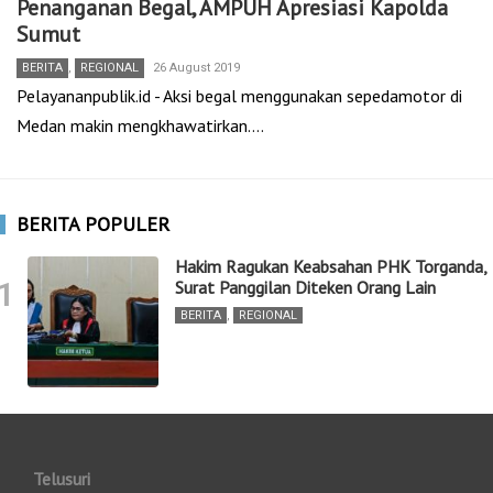
Penanganan Begal, AMPUH Apresiasi Kapolda
Sumut
BERITA
,
REGIONAL
26 August 2019
Pelayananpublik.id - Aksi begal menggunakan sepedamotor di
Medan makin mengkhawatirkan.…
BERITA POPULER
Hakim Ragukan Keabsahan PHK Torganda,
1
Surat Panggilan Diteken Orang Lain
BERITA
,
REGIONAL
Telusuri