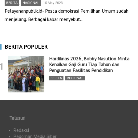
BERITA
,
NASIONAL
15 May 2023
Pelayananpublik.id- Pesta demokrasi Pemilihan Umum sudah
menjelang. Berbagai kabar menyebut…
BERITA POPULER
Hardiknas 2026, Bobby Nasution Minta
1
Kenaikan Gaji Guru Tiap Tahun dan
Penguatan Fasilitas Pendidikan
BERITA
,
REGIONAL
Telusuri
Redaksi
Pedoman Media Siber