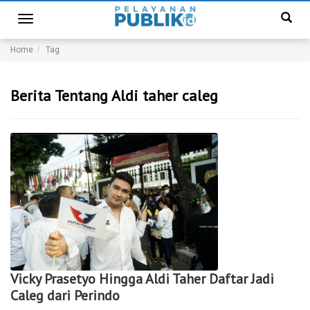
Toggle
navigation
Home
Tag
Berita Tentang Aldi taher caleg
Vicky Prasetyo Hingga Aldi Taher Daftar Jadi
Caleg dari Perindo