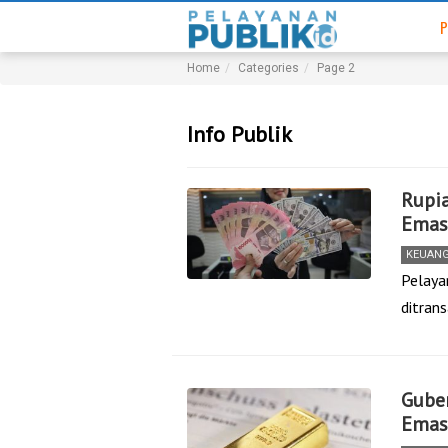
P
Home
Categories
Page 2
Info Publik
Rupi
Emas 
KEUAN
Pelayan
ditran
Guber
Emas