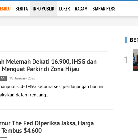
EMILU
BERITA
INFO PUBLIK
LOKER
RAGAM
SIARAN PERS
BE
1
ah Melemah Dekati 16.900, IHSG dan
Menguat Parkir di Zona Hijau
GAN
13 January 2026
anpublik.id- IHSG selama sesi perdagangan hari ini
saksikan dalam rentang…
nur The Fed Diperiksa Jaksa, Harga
 Tembus $4.600