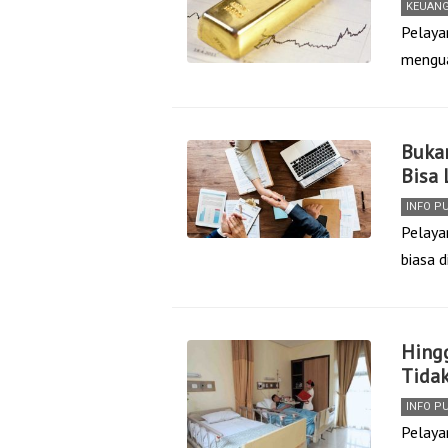
KEUAN
Pelaya
mengua
Bukan
Bisa 
INFO P
Pelaya
biasa 
Hingg
Tida
INFO P
Pelaya