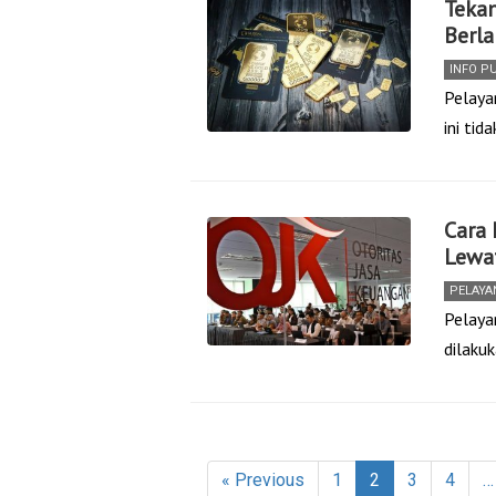
Teka
Berla
INFO P
Pelaya
ini ti
Cara 
Lewa
PELAYA
Pelayan
dilaku
« Previous
1
2
3
4
…