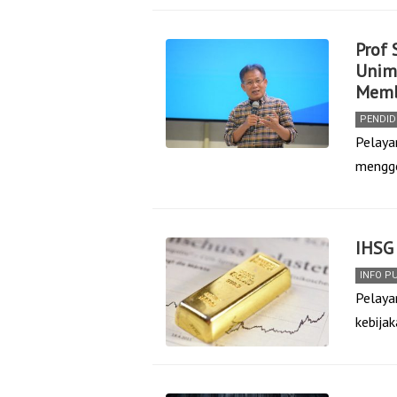
Prof
Unime
Memb
PENDID
Pelaya
mengge
IHSG
INFO P
Pelaya
kebija