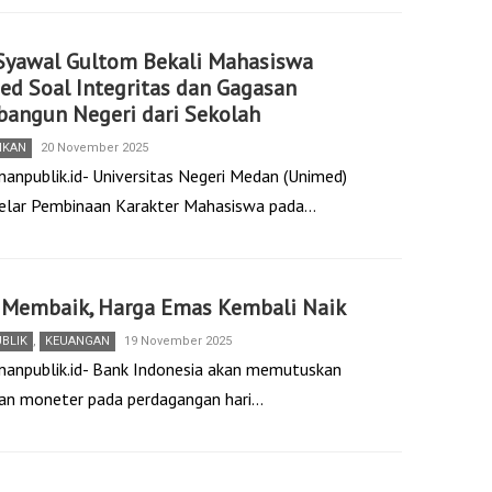
 Syawal Gultom Bekali Mahasiswa
d Soal Integritas dan Gagasan
angun Negeri dari Sekolah
IKAN
20 November 2025
nanpublik.id- Universitas Negeri Medan (Unimed)
lar Pembinaan Karakter Mahasiswa pada…
 Membaik, Harga Emas Kembali Naik
UBLIK
,
KEUANGAN
19 November 2025
nanpublik.id- Bank Indonesia akan memutuskan
kan moneter pada perdagangan hari…