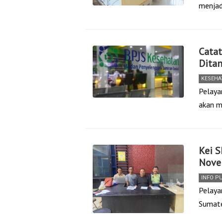
menjad
Catat
Dita
KESEHA
Pelaya
akan m
Kei S
Nove
INFO P
Pelayan
Sumate