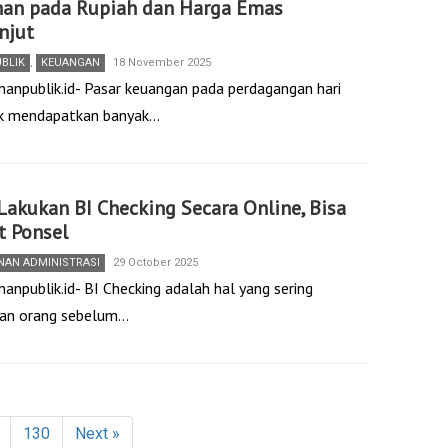
nan pada Rupiah dan Harga Emas
njut
UBLIK
,
KEUANGAN
18 November 2025
nanpublik.id- Pasar keuangan pada perdagangan hari
dak mendapatkan banyak…
Lakukan BI Checking Secara Online, Bisa
t Ponsel
NAN ADMINISTRASI
29 October 2025
anpublik.id- BI Checking adalah hal yang sering
kan orang sebelum…
130
Next »