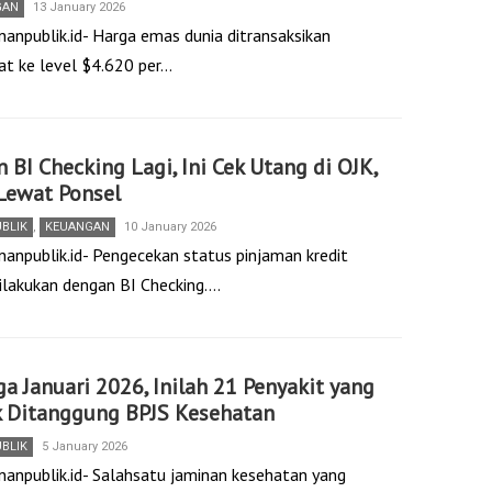
GAN
13 January 2026
nanpublik.id- Harga emas dunia ditransaksikan
t ke level $4.620 per…
 BI Checking Lagi, Ini Cek Utang di OJK,
Lewat Ponsel
UBLIK
,
KEUANGAN
10 January 2026
nanpublik.id- Pengecekan status pinjaman kredit
dilakukan dengan BI Checking.…
a Januari 2026, Inilah 21 Penyakit yang
k Ditanggung BPJS Kesehatan
UBLIK
5 January 2026
nanpublik.id- Salahsatu jaminan kesehatan yang