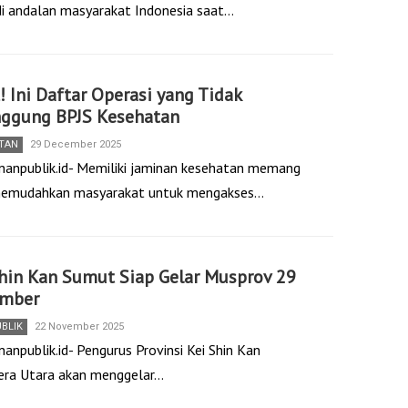
i andalan masyarakat Indonesia saat…
! Ini Daftar Operasi yang Tidak
nggung BPJS Kesehatan
TAN
29 December 2025
nanpublik.id- Memiliki jaminan kesehatan memang
emudahkan masyarakat untuk mengakses…
hin Kan Sumut Siap Gelar Musprov 29
mber
UBLIK
22 November 2025
anpublik.id- Pengurus Provinsi Kei Shin Kan
ra Utara akan menggelar…